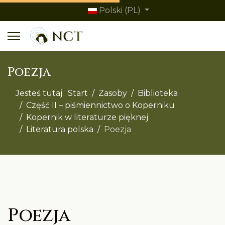
Polski (PL)
Poezja
lts.
Jesteś tutaj:
Start
Zasoby
Biblioteka
Część II – piśmiennictwo o Koperniku
Kopernik w literaturze pięknej
Literatura polska
Poezja
Poezja