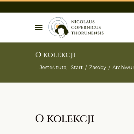
O kolekcji
lts.
Jesteś tutaj:
Start
Zasoby
Archiw
O kolekcji