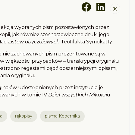
lekcja wybranych pism pozostawionych przez
kopii, jak również szesnastowieczne druki jego
ład
Listów obyczajowych
Teofilakta Symokatty.
ego nie zachowanych pism prezentowane są w
– w większości przypadków – transkrypcji oryginału
trzono regestami bądź obszerniejszymi opisami,
ania oryginału.
ginałów udostępnionych przez instytucje je
kowanych w tomie IV
Dzieł wszystkich Mikołaja
ta
rękopisy
pisma Kopernika